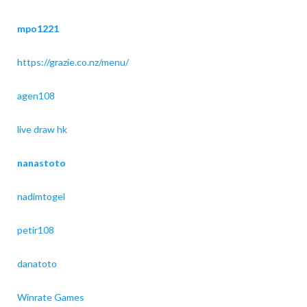
mpo1221
https://grazie.co.nz/menu/
agen108
live draw hk
nanastoto
nadimtogel
petir108
danatoto
Winrate Games