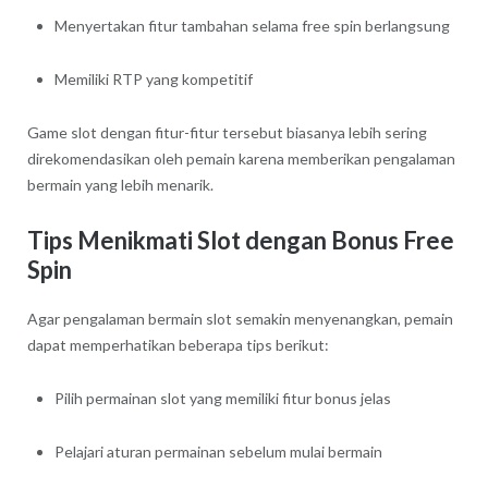
Menyertakan fitur tambahan selama free spin berlangsung
Memiliki RTP yang kompetitif
Game slot dengan fitur-fitur tersebut biasanya lebih sering
direkomendasikan oleh pemain karena memberikan pengalaman
bermain yang lebih menarik.
Tips Menikmati Slot dengan Bonus Free
Spin
Agar pengalaman bermain slot semakin menyenangkan, pemain
dapat memperhatikan beberapa tips berikut:
Pilih permainan slot yang memiliki fitur bonus jelas
Pelajari aturan permainan sebelum mulai bermain