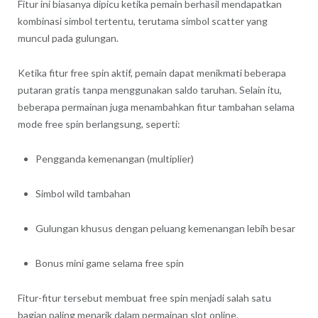
Fitur ini biasanya dipicu ketika pemain berhasil mendapatkan
kombinasi simbol tertentu, terutama simbol scatter yang
muncul pada gulungan.
Ketika fitur free spin aktif, pemain dapat menikmati beberapa
putaran gratis tanpa menggunakan saldo taruhan. Selain itu,
beberapa permainan juga menambahkan fitur tambahan selama
mode free spin berlangsung, seperti:
Pengganda kemenangan (multiplier)
Simbol wild tambahan
Gulungan khusus dengan peluang kemenangan lebih besar
Bonus mini game selama free spin
Fitur-fitur tersebut membuat free spin menjadi salah satu
bagian paling menarik dalam permainan slot online.