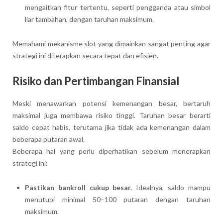
mengaitkan fitur tertentu, seperti pengganda atau simbol
liar tambahan, dengan taruhan maksimum.
Memahami mekanisme slot yang dimainkan sangat penting agar
strategi ini diterapkan secara tepat dan efisien.
Risiko dan Pertimbangan Finansial
Meski menawarkan potensi kemenangan besar, bertaruh
maksimal juga membawa risiko tinggi. Taruhan besar berarti
saldo cepat habis, terutama jika tidak ada kemenangan dalam
beberapa putaran awal.
Beberapa hal yang perlu diperhatikan sebelum menerapkan
strategi ini:
Pastikan bankroll cukup besar.
Idealnya, saldo mampu
menutupi minimal 50–100 putaran dengan taruhan
maksimum.