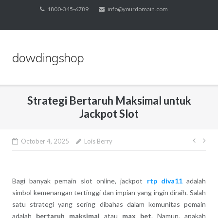
Skip
1800-345-6789
info@yourdomain.com
to
content
dowdingshop
Strategi Bertaruh Maksimal untuk
Jackpot Slot
Post
October 4, 2025
Lois Berry
navig
Bagi banyak pemain slot online, jackpot
rtp
diva11
adalah
simbol kemenangan tertinggi dan impian yang ingin diraih. Salah
satu strategi yang sering dibahas dalam komunitas pemain
adalah
bertaruh maksimal
atau
max bet
. Namun, apakah