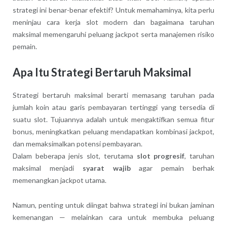
strategi ini benar-benar efektif? Untuk memahaminya, kita perlu
meninjau cara kerja slot modern dan bagaimana taruhan
maksimal memengaruhi peluang jackpot serta manajemen risiko
pemain.
Apa Itu Strategi Bertaruh Maksimal
Strategi bertaruh maksimal berarti memasang taruhan pada
jumlah koin atau garis pembayaran tertinggi yang tersedia di
suatu slot. Tujuannya adalah untuk mengaktifkan semua fitur
bonus, meningkatkan peluang mendapatkan kombinasi jackpot,
dan memaksimalkan potensi pembayaran.
Dalam beberapa jenis slot, terutama
slot progresif
, taruhan
maksimal menjadi
syarat wajib
agar pemain berhak
memenangkan jackpot utama.
Namun, penting untuk diingat bahwa strategi ini bukan jaminan
kemenangan — melainkan cara untuk membuka peluang