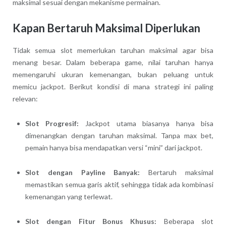
maksimal sesuai dengan mekanisme permainan.
Kapan Bertaruh Maksimal Diperlukan
Tidak semua slot memerlukan taruhan maksimal agar bisa
menang besar. Dalam beberapa game, nilai taruhan hanya
memengaruhi ukuran kemenangan, bukan peluang untuk
memicu jackpot. Berikut kondisi di mana strategi ini paling
relevan:
Slot Progresif:
Jackpot utama biasanya hanya bisa
dimenangkan dengan taruhan maksimal. Tanpa max bet,
pemain hanya bisa mendapatkan versi “mini” dari jackpot.
Slot dengan Payline Banyak:
Bertaruh maksimal
memastikan semua garis aktif, sehingga tidak ada kombinasi
kemenangan yang terlewat.
Slot dengan Fitur Bonus Khusus:
Beberapa slot