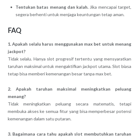
Tentukan batas menang dan kalah.
Jika mencapai target,
segera berhenti untuk menjaga keuntungan tetap aman.
FAQ
1. Apakah selalu harus menggunakan max bet untuk menang
jackpot?
Tidak selalu. Hanya slot progresif tertentu yang mensyaratkan
taruhan maksimal untuk mengaktifkan jackpot utama. Slot biasa
tetap bisa memberi kemenangan besar tanpa max bet.
2. Apakah taruhan maksimal meningkatkan peluang
menang?
Tidak meningkatkan peluang secara matematis, tetapi
membuka akses ke semua fitur yang bisa memperbesar potensi
kemenangan dalam satu putaran.
3. Bagaimana cara tahu apakah slot membutuhkan taruhan