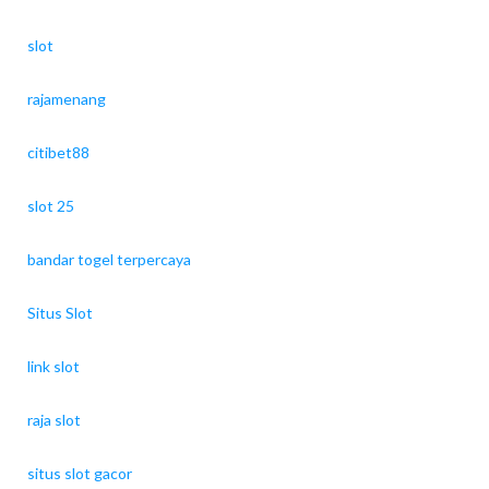
slot
rajamenang
citibet88
slot 25
bandar togel terpercaya
Situs Slot
link slot
raja slot
situs slot gacor