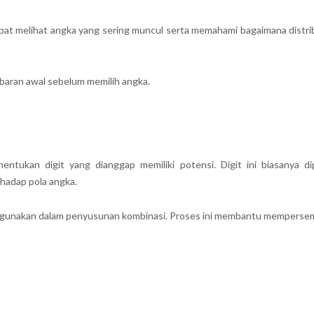
apat melihat angka yang sering muncul serta memahami bagaimana distri
baran awal sebelum memilih angka.
ntukan digit yang dianggap memiliki potensi. Digit ini biasanya dip
hadap pola angka.
digunakan dalam penyusunan kombinasi. Proses ini membantu memperse