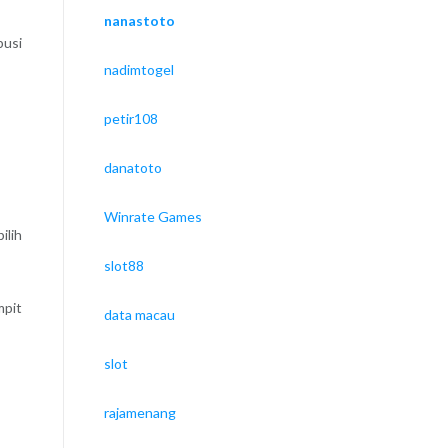
nanastoto
busi
nadimtogel
petir108
danatoto
Winrate Games
ilih
slot88
mpit
data macau
slot
rajamenang