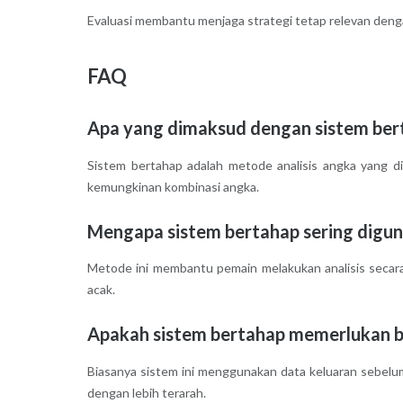
Evaluasi membantu menjaga strategi tetap relevan den
FAQ
Apa yang dimaksud dengan sistem ber
Sistem bertahap adalah metode analisis angka yang d
kemungkinan kombinasi angka.
Mengapa sistem bertahap sering digu
Metode ini membantu pemain melakukan analisis secara 
acak.
Apakah sistem bertahap memerlukan 
Biasanya sistem ini menggunakan data keluaran sebelum
dengan lebih terarah.