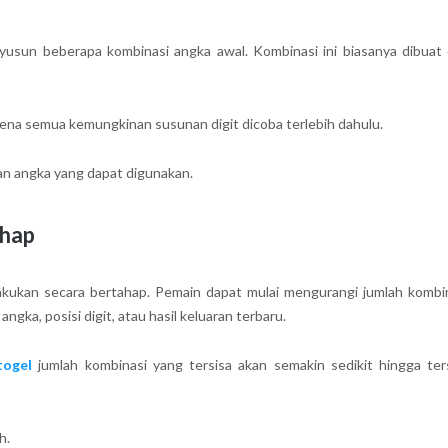
enyusun beberapa kombinasi angka awal. Kombinasi ini biasanya dibuat 
arena semua kemungkinan susunan digit dicoba terlebih dahulu.
an angka yang dapat digunakan.
ahap
lakukan secara bertahap. Pemain dapat mulai mengurangi jumlah kombi
ka, posisi digit, atau hasil keluaran terbaru.
togel
jumlah kombinasi yang tersisa akan semakin sedikit hingga ter
h.