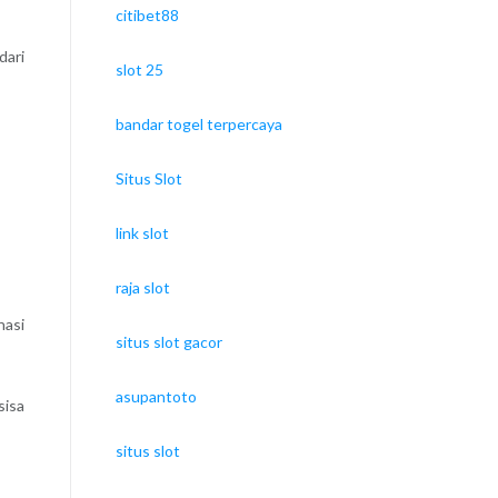
citibet88
dari
slot 25
bandar togel terpercaya
Situs Slot
link slot
raja slot
nasi
situs slot gacor
asupantoto
sisa
situs slot