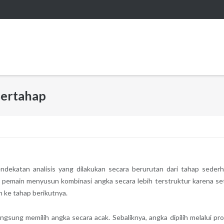
Bertahap
dekatan analisis yang dilakukan secara berurutan dari tahap seder
u pemain menyusun kombinasi angka secara lebih terstruktur karena se
n ke tahap berikutnya.
sung memilih angka secara acak. Sebaliknya, angka dipilih melalui pr